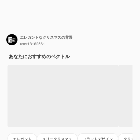
エレガントなクリスマスの背景
user18162561
あなたにおすすめのベクトル
エレガント
メリークリスマス
フラットデザイン
クリスマ