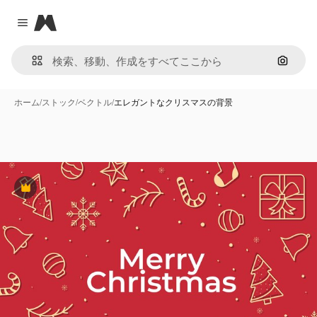
Magnific
Close menu
画像で
ホーム
/
ストック
/
ベクトル
/
エレガントなクリスマスの背景
Premium