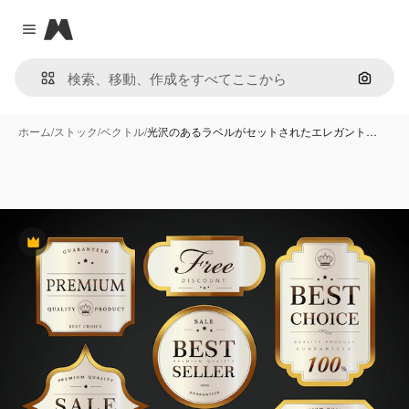
Magnific
Close menu
画像で
ホーム
/
ストック
/
ベクトル
/
光沢のあるラベルがセットされたエレガント…
Premium