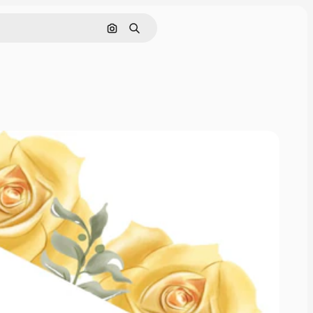
画像で検索
検索