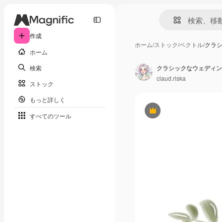
作成
ホーム
/
ストック
/
ベクトル
/
クラシ
ホーム
検索
claud.riska
ストック
もっと詳しく
Premium
すべてのツール