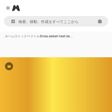
Magnific
Close menu
画像で
ホーム
/
ストック
/
ベクトル
/
Emas adalah hasil da…
Premium