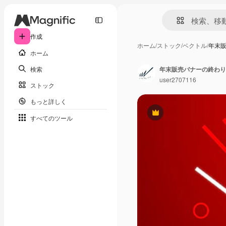
作成
ホーム
/
ストック
/
ベクトル
/
年末
ホーム
検索
年末販売バナーの終わり
user2707116
ストック
もっと詳しく
Premium
すべてのツール