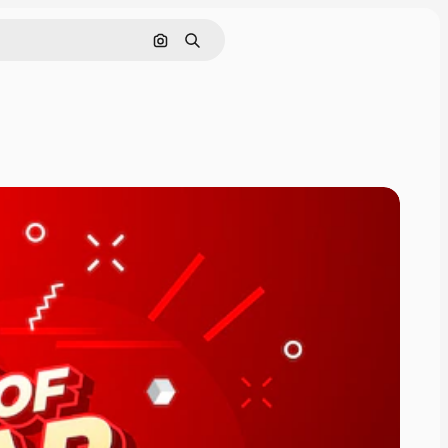
画像で検索
検索