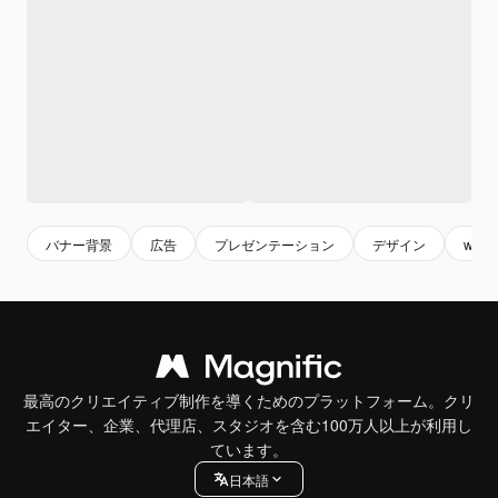
バナー背景
広告
プレゼンテーション
デザイン
web
最高のクリエイティブ制作を導くためのプラットフォーム。クリ
エイター、企業、代理店、スタジオを含む100万人以上が利用し
ています。
日本語