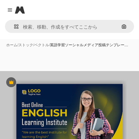
Magnific
Close menu
画像で
ホーム
/
ストック
/
ベクトル
/
英語学習ソーシャルメディア投稿テンプレー…
Premium