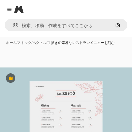
Magnific
Close menu
画像で
ホーム
/
ストック
/
ベクトル
/
手描きの素朴なレストランメニューを刻む
Premium