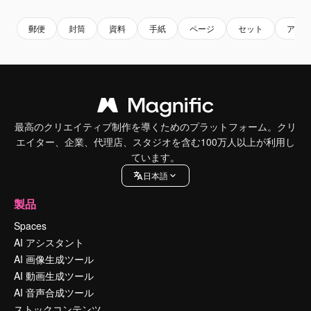
郵便
封筒
資料
手紙
ページ
セット
アイコ
最高のクリエイティブ制作を導くためのプラットフォーム。クリ
エイター、企業、代理店、スタジオを含む100万人以上が利用し
ています。
日本語
製品
Spaces
AI アシスタント
AI 画像生成ツール
AI 動画生成ツール
AI 音声合成ツール
ストックコンテンツ