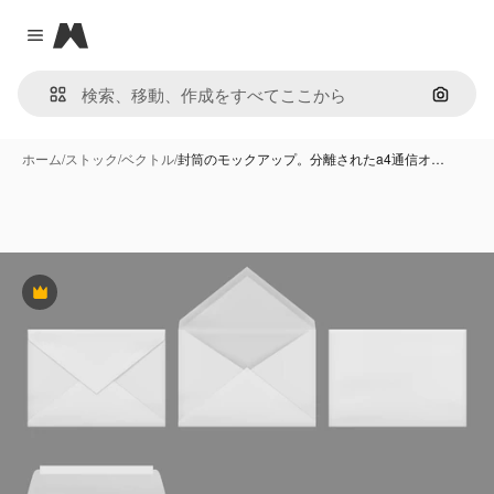
Magnific
Close menu
画像で
ホーム
/
ストック
/
ベクトル
/
封筒のモックアップ。分離されたa4通信オ…
Premium