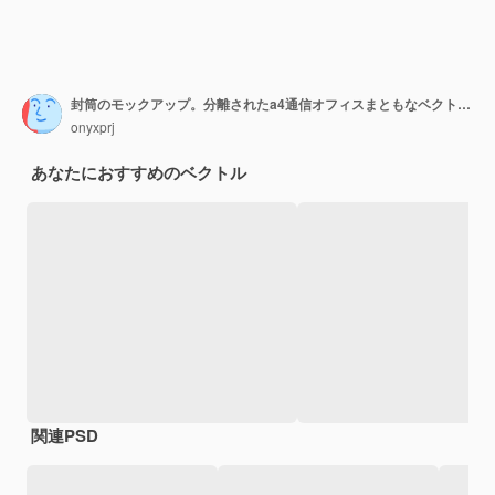
封筒のモックアップ。分離されたa4通信オフィスまともなベクトル現実的なテンプレートコレクションの空の空白のビジネス封筒。イラスト封筒対応、メッセージ用フロント折り紙
onyxprj
あなたにおすすめのベクトル
関連PSD