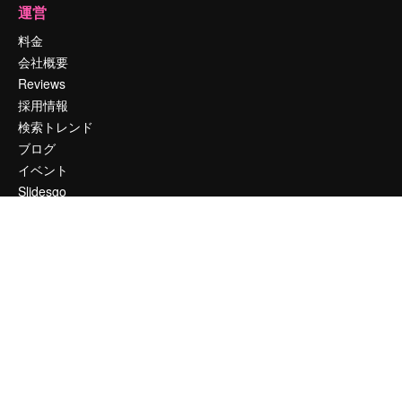
運営
料金
会社概要
Reviews
採用情報
検索トレンド
ブログ
イベント
Slidesgo
コンテンツを販売する
プレスルーム
magnific.aiをお探しですか？
お問い合わせ
顧客サポート
Instagram
YouTube
LinkedIn