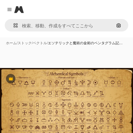
Magnific
Close menu
画像で
ホーム
/
ストック
/
ベクトル
/
エソテリックと魔術の金術のペンタグラム記…
Premium