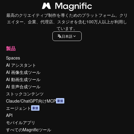
最高のクリエイティブ制作を導くためのプラットフォーム。クリ
エイター、企業、代理店、スタジオを含む100万人以上が利用し
ています。
日本語
製品
Spaces
AI アシスタント
AI 画像生成ツール
AI 動画生成ツール
AI 音声合成ツール
ストックコンテンツ
Claude/ChatGPT向けMCP
新規
エージェント
新規
API
モバイルアプリ
すべてのMagnificツール