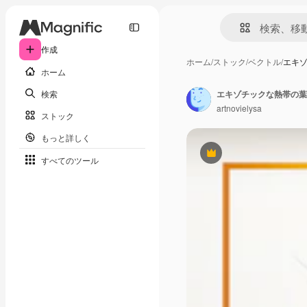
作成
ホーム
/
ストック
/
ベクトル
/
エキ
ホーム
検索
エキゾチックな熱帯の葉
artnovielysa
ストック
もっと詳しく
Premium
すべてのツール