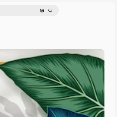
画像で検索
検索