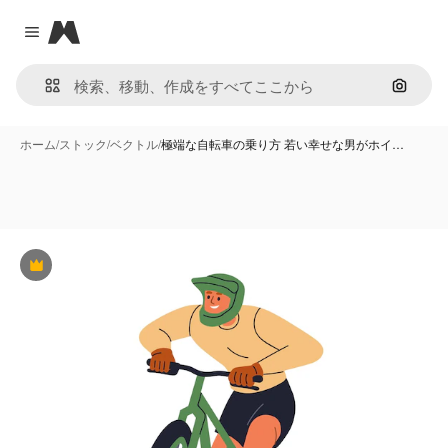
Magnific
Close menu
画像で
ホーム
/
ストック
/
ベクトル
/
極端な自転車の乗り方 若い幸せな男がホイ…
Premium