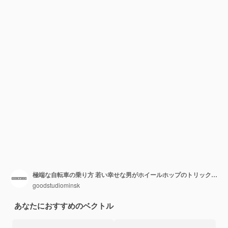
極端な自転車の乗り方 若い幸せな男がホイールホップのトリックを演じる マウンテンバイクに乗る 興奮した喜びのサイクリスト ヘルメットをかぶってアクションを楽しんでいる 白い背景に隔離された平らなベクトルイラスト
goodstudiominsk
あなたにおすすめのベクトル