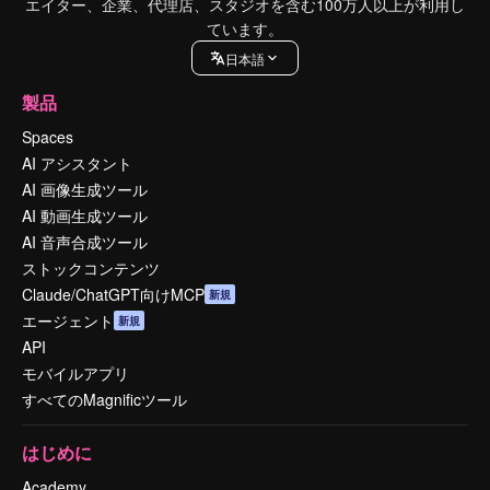
エイター、企業、代理店、スタジオを含む100万人以上が利用し
ています。
日本語
製品
Spaces
AI アシスタント
AI 画像生成ツール
AI 動画生成ツール
AI 音声合成ツール
ストックコンテンツ
Claude/ChatGPT向けMCP
新規
エージェント
新規
API
モバイルアプリ
すべてのMagnificツール
はじめに
Academy