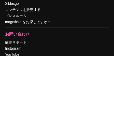
Slidesgo
コンテンツを販売する
プレスルーム
magnific.aiをお探しですか？
お問い合わせ
顧客サポート
Instagram
YouTube
LinkedIn
TikTok
Discord
X
Reddit
Copyright © 2010-
2026
Freepik Company S.L.U.
無断複写・転載を禁じま
す
.