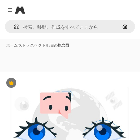
Magnific
Close menu
画像で
ホーム
/
ストック
/
ベクトル
/
目の概念図
Premium