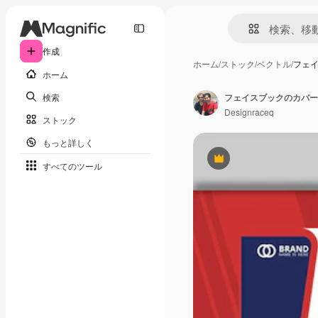
作成
ホーム
/
ストック
/
ベクトル
/
フェ
ホーム
検索
フェイスブックのカバー
Designraceq
ストック
もっと詳しく
Premium
すべてのツール