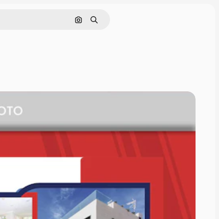
画像で検索
検索