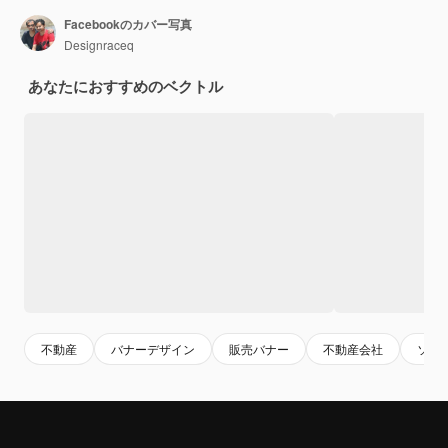
Facebookのカバー写真
Designraceq
あなたにおすすめのベクトル
不動産
バナーデザイン
販売バナー
不動産会社
ソー