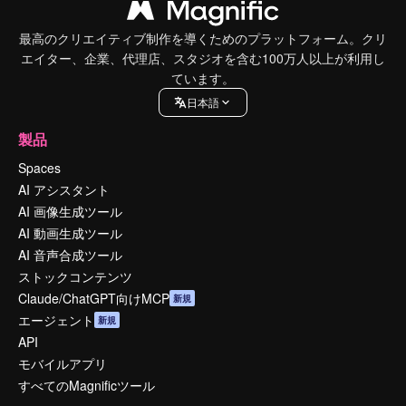
最高のクリエイティブ制作を導くためのプラットフォーム。クリ
エイター、企業、代理店、スタジオを含む100万人以上が利用し
ています。
日本語
製品
Spaces
AI アシスタント
AI 画像生成ツール
AI 動画生成ツール
AI 音声合成ツール
ストックコンテンツ
Claude/ChatGPT向けMCP
新規
エージェント
新規
API
モバイルアプリ
すべてのMagnificツール