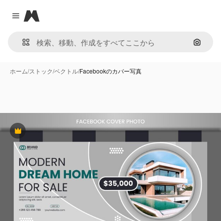
Magnific
Close menu
画像で
ホーム
/
ストック
/
ベクトル
/
Facebookのカバー写真
Premium