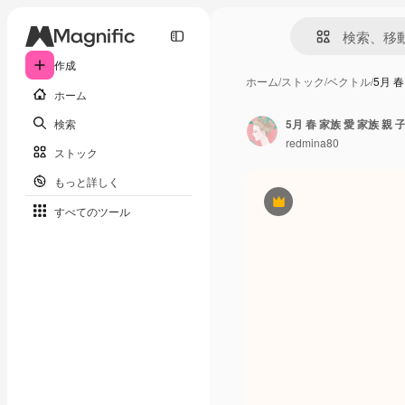
作成
ホーム
/
ストック
/
ベクトル
/
5月 
ホーム
検索
5月 春 家族 愛 家族 親 
redmina80
ストック
もっと詳しく
Premium
すべてのツール