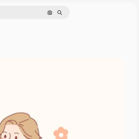
画像で検索
検索