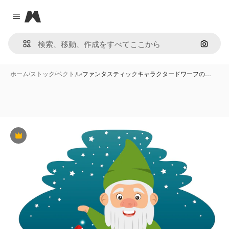
Magnific
Close menu
画像で
ホーム
/
ストック
/
ベクトル
/
ファンタスティックキャラクタードワーフの…
Premium