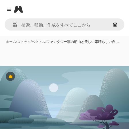
Magnific
Close menu
画像で
ホーム
/
ストック
/
ベクトル
/
ファンタジー霧の朝山と美しい素晴らしい自…
Premium