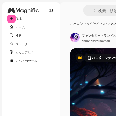
作成
ホーム
/
ストック
/
ベクトル
/
ファン
ホーム
検索
ファンタジー・ランドス
shubhamvermamail
ストック
もっと詳しく
AI 生成コンテン
Premium
すべてのツール