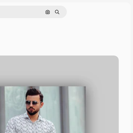
画像で検索
検索