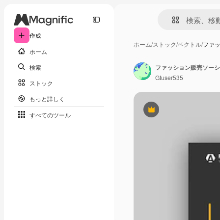
作成
ホーム
/
ストック
/
ベクトル
/
ファッ
ホーム
検索
ファッション販売ソーシャ
Gtuser535
ストック
もっと詳しく
Premium
すべてのツール