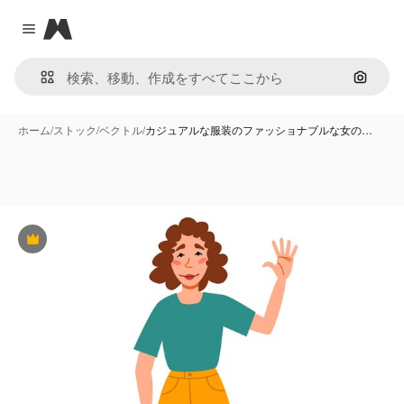
Magnific
Close menu
画像で
ホーム
/
ストック
/
ベクトル
/
カジュアルな服装のファッショナブルな女の…
Premium