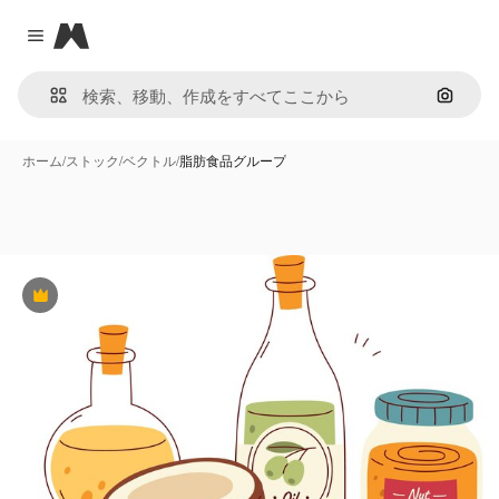
Magnific
Close menu
画像で
ホーム
/
ストック
/
ベクトル
/
脂肪食品グループ
Premium