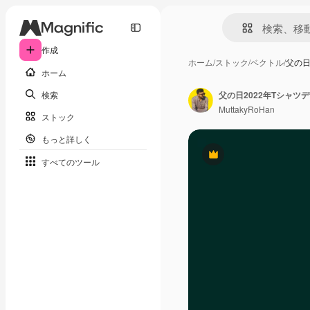
作成
ホーム
/
ストック
/
ベクトル
/
父の日
ホーム
検索
父の日2022年Tシャツ
MuttakyRoHan
ストック
もっと詳しく
Premium
すべてのツール