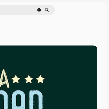
画像で検索
検索