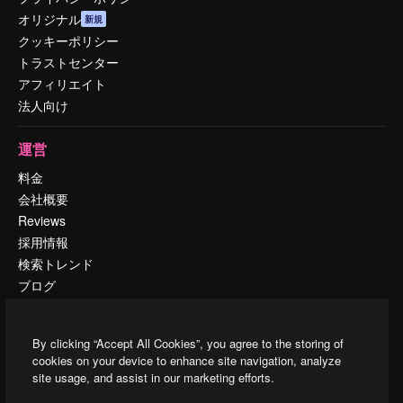
オリジナル
新規
クッキーポリシー
トラストセンター
アフィリエイト
法人向け
運営
料金
会社概要
Reviews
採用情報
検索トレンド
ブログ
イベント
Slidesgo
By clicking “Accept All Cookies”, you agree to the storing of
コンテンツを販売する
cookies on your device to enhance site navigation, analyze
プレスルーム
site usage, and assist in our marketing efforts.
magnific.aiをお探しですか？