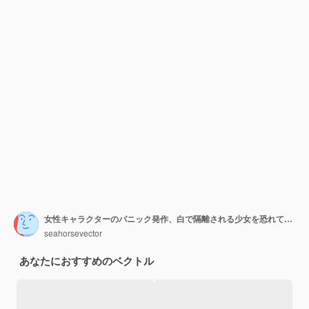
女性キャラクターのパニック発作、白で隔離される少女を恐れて古い心の怪我
seahorsevector
あなたにおすすめのベクトル