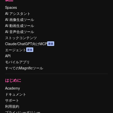
Spaces
AI アシスタント
AI 画像生成ツール
AI 動画生成ツール
AI 音声合成ツール
ストックコンテンツ
Claude/ChatGPT向けMCP
新規
エージェント
新規
API
モバイルアプリ
すべてのMagnificツール
はじめに
Academy
ドキュメント
サポート
利用規約
プライバシーポリシー