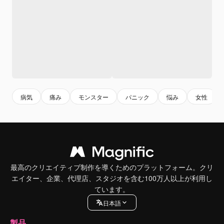
病気
痛み
モンスター
パニック
悩み
女性
最高のクリエイティブ制作を導くためのプラットフォーム。クリ
エイター、企業、代理店、スタジオを含む100万人以上が利用し
ています。
日本語
製品