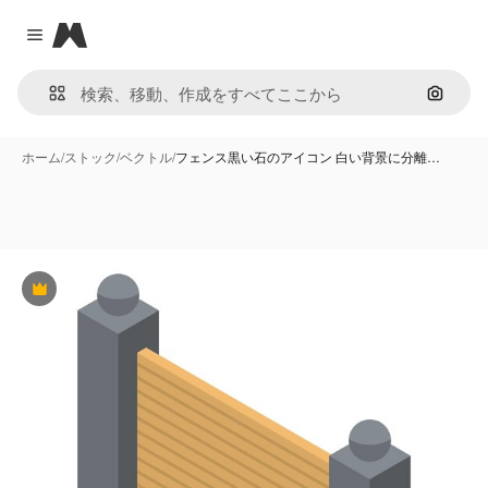
Magnific
Close menu
画像で
ホーム
/
ストック
/
ベクトル
/
フェンス黒い石のアイコン 白い背景に分離…
Premium