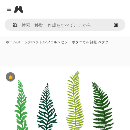
Magnific
Close menu
画像で
ホーム
/
ストック
/
ベクトル
/
フェルンセット ボタニカル 詳細 ベクタ…
Premium