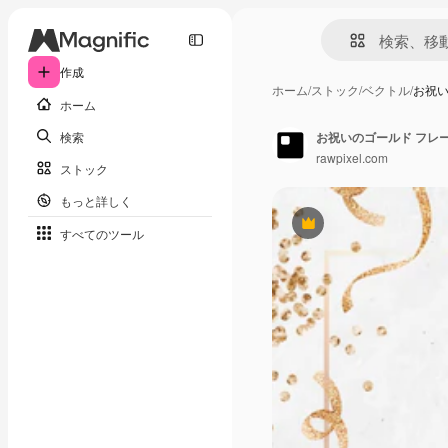
作成
ホーム
/
ストック
/
ベクトル
/
お祝い
ホーム
検索
お祝いのゴールド フレー
rawpixel.com
ストック
もっと詳しく
Premium
すべてのツール