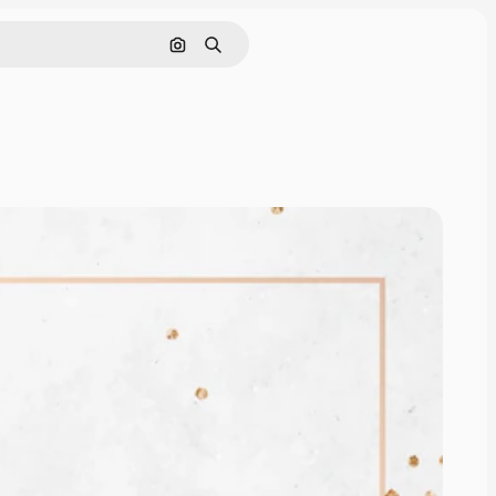
画像で検索
検索