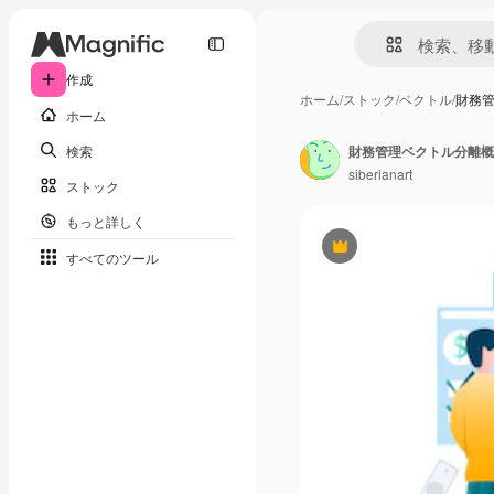
作成
ホーム
/
ストック
/
ベクトル
/
財務管
ホーム
検索
財務管理ベクトル分離概
siberianart
ストック
もっと詳しく
Premium
すべてのツール