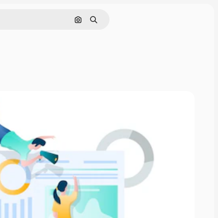
画像で検索
検索