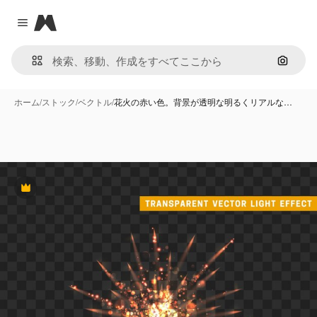
Magnific
Close menu
画像で
ホーム
/
ストック
/
ベクトル
/
花火の赤い色。背景が透明な明るくリアルな…
Premium