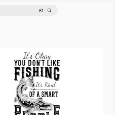
画像で検索
検索