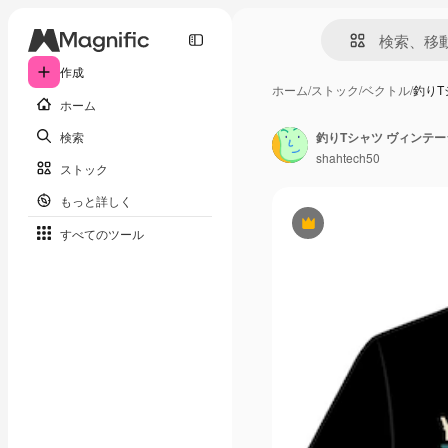
作成
ホーム
/
ストック
/
ベクトル
/
釣りT
ホーム
検索
釣りTシャツ ヴィンテー
shahtech50
ストック
もっと詳しく
Premium
すべてのツール