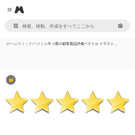
Magnific
Close menu
画像で
ホーム
/
ストック
/
ベクトル
/
5 つ星の顧客製品評価ベクトル イラスト…
Premium