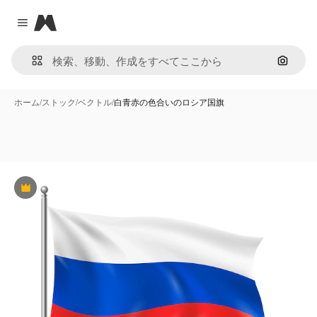
Magnific
Close menu
画像で
ホーム
/
ストック
/
ベクトル
/
白青赤の色合いのロシア国旗
Premium