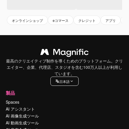
オンラインショップ
eコマース
クレジット
アプリ
購
最高のクリエイティブ制作を導くためのプラットフォーム。クリ
エイター、企業、代理店、スタジオを含む100万人以上が利用し
ています。
日本語
製品
Spaces
AI アシスタント
AI 画像生成ツール
AI 動画生成ツール