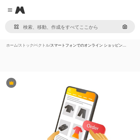
Magnific
Close menu
画像で
ホーム
/
ストック
/
ベクトル
/
スマートフォンでのオンライン ショッピン…
Premium