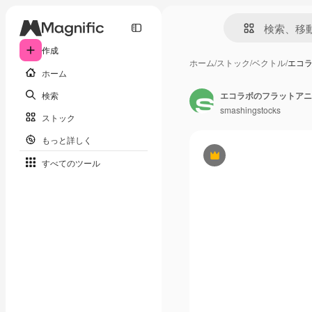
作成
ホーム
/
ストック
/
ベクトル
/
エコ
ホーム
検索
エコラボのフラットアニ
smashingstocks
ストック
もっと詳しく
Premium
すべてのツール