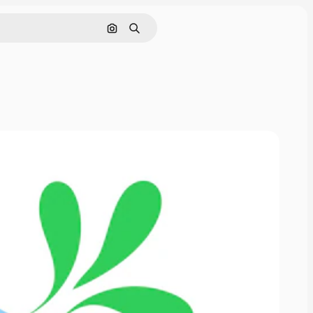
画像で検索
検索