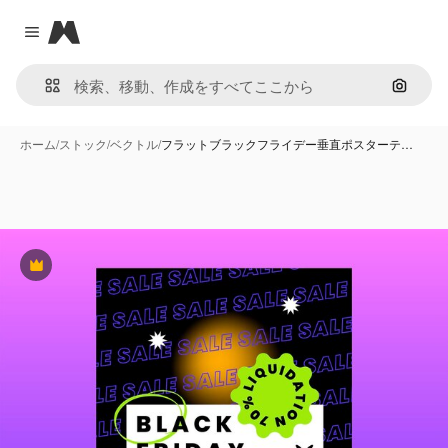
Magnific
Close menu
画像で
ホーム
/
ストック
/
ベクトル
/
フラットブラックフライデー垂直ポスターテ…
Premium