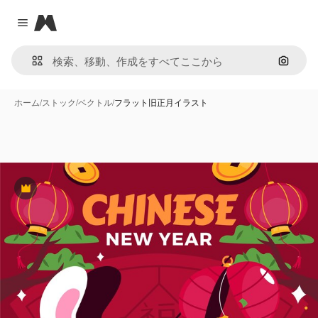
Magnific
Close menu
画像で
ホーム
/
ストック
/
ベクトル
/
フラット旧正月イラスト
Premium