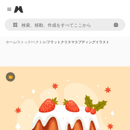
Magnific
Close menu
画像で
ホーム
/
ストック
/
ベクトル
/
フラットクリスマスプディングイラスト
Premium