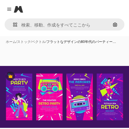
Magnific
Close menu
画像で
ホーム
/
ストック
/
ベクトル
/
フラットなデザインの80年代のパーティー…
Premium