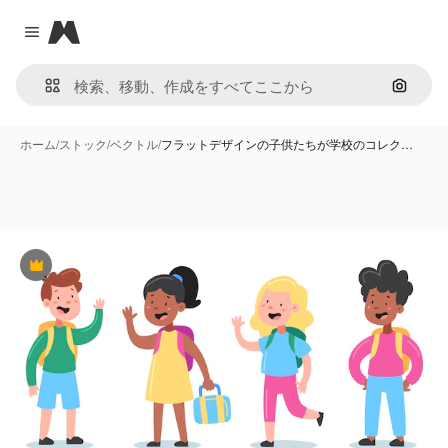
Magnific
Close menu
画像で
ホーム
/
ストック
/
ベクトル
/
フラットデザインの子供たちが学校のコレク…
Premium