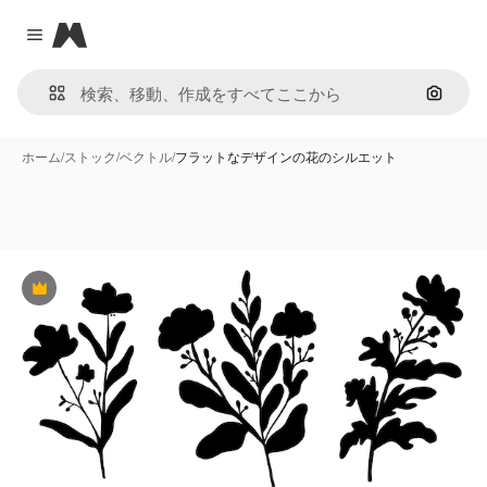
Magnific
Close menu
画像で
ホーム
/
ストック
/
ベクトル
/
フラットなデザインの花のシルエット
Premium