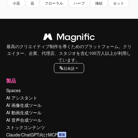
小花
花
フローラル
ハーブ
挿絵
セット
ア
最高のクリエイティブ制作を導くためのプラットフォーム。クリ
エイター、企業、代理店、スタジオを含む100万人以上が利用し
ています。
日本語
製品
Spaces
AI アシスタント
AI 画像生成ツール
AI 動画生成ツール
AI 音声合成ツール
ストックコンテンツ
Claude/ChatGPT向けMCP
新規