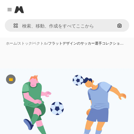
Magnific
Close menu
画像で
ホーム
/
ストック
/
ベクトル
/
フラットデザインのサッカー選手コレクショ…
Premium