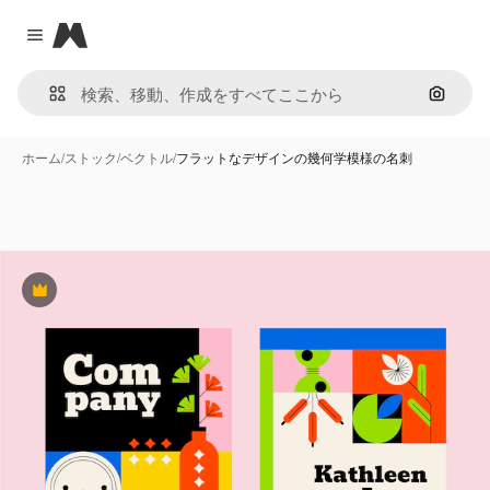
Magnific
Close menu
画像で
ホーム
/
ストック
/
ベクトル
/
フラットなデザインの幾何学模様の名刺
Premium