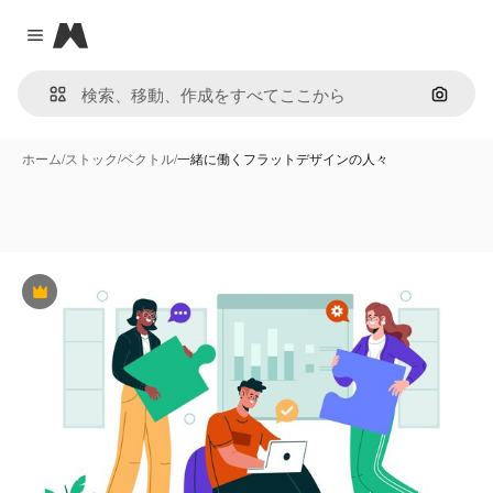
Magnific
Close menu
画像で
ホーム
/
ストック
/
ベクトル
/
一緒に働くフラットデザインの人々
Premium