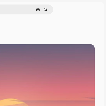
画像で検索
検索