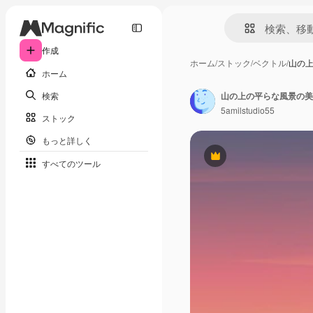
作成
ホーム
/
ストック
/
ベクトル
/
山の
ホーム
検索
山の上の平らな風景の美
5amilstudio55
ストック
もっと詳しく
Premium
すべてのツール