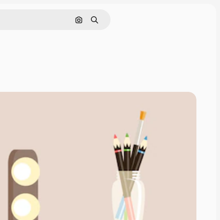
画像で検索
検索