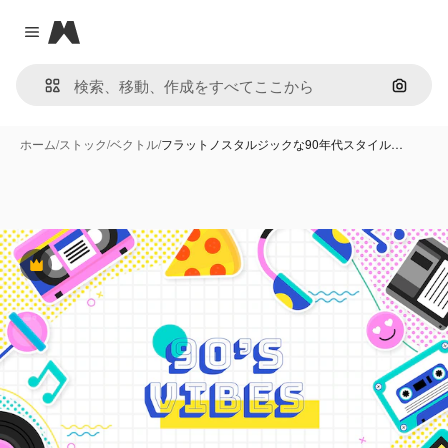
Magnific
Close menu
画像で
ホーム
/
ストック
/
ベクトル
/
フラットノスタルジックな90年代スタイル…
Premium