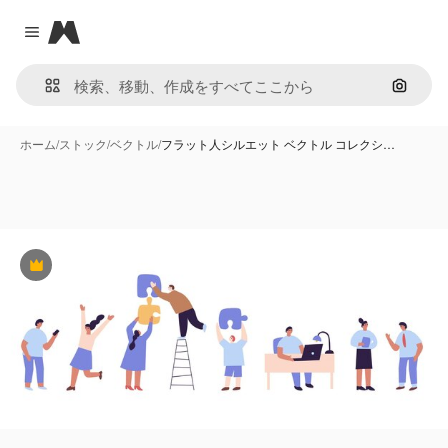
Magnific
Close menu
画像で
ホーム
/
ストック
/
ベクトル
/
フラット人シルエット ベクトル コレクシ…
Premium