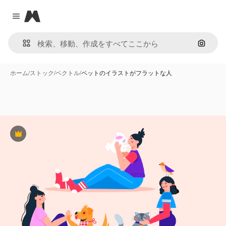
Magnific
Close menu
画像で
ホーム
/
ストック
/
ベクトル
/
ペットのイラストがフラットな人
Premium