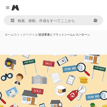
Magnific
Close menu
画像で
ホーム
/
ストック
/
ベクトル
/
賃貸要素とフラットシームレスパターン
Premium