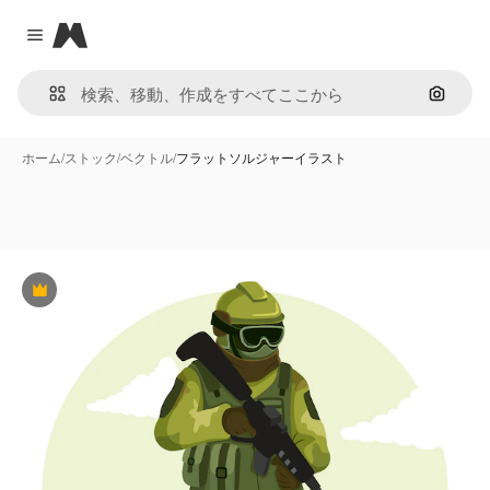
Magnific
Close menu
画像で
ホーム
/
ストック
/
ベクトル
/
フラットソルジャーイラスト
Premium