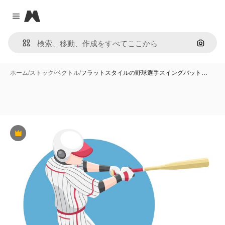
Magnific
Close menu
画像で
ホーム
/
ストック
/
ベクトル
/
フラットスタイルの野球選手スイングバット…
Premium